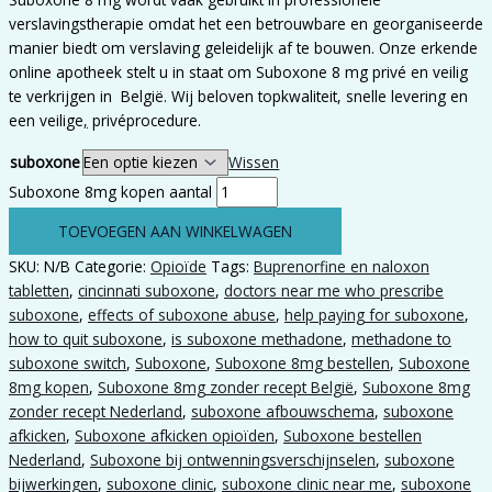
verslavingstherapie omdat het een betrouwbare en georganiseerde
manier biedt om verslaving geleidelijk af te bouwen. Onze erkende
online apotheek stelt u in staat om Suboxone 8 mg privé en veilig
te verkrijgen in België. Wij beloven topkwaliteit, snelle levering en
een veilige
,
privéprocedure.
suboxone
Wissen
Suboxone 8mg kopen aantal
TOEVOEGEN AAN WINKELWAGEN
SKU:
N/B
Categorie:
Opioïde
Tags:
Buprenorfine en naloxon
tabletten
,
cincinnati suboxone
,
doctors near me who prescribe
suboxone
,
effects of suboxone abuse
,
help paying for suboxone
,
how to quit suboxone
,
is suboxone methadone
,
methadone to
suboxone switch
,
Suboxone
,
Suboxone 8mg bestellen
,
Suboxone
8mg kopen
,
Suboxone 8mg zonder recept België
,
Suboxone 8mg
zonder recept Nederland
,
suboxone afbouwschema
,
suboxone
afkicken
,
Suboxone afkicken opioïden
,
Suboxone bestellen
Nederland
,
Suboxone bij ontwenningsverschijnselen
,
suboxone
bijwerkingen
,
suboxone clinic
,
suboxone clinic near me
,
suboxone