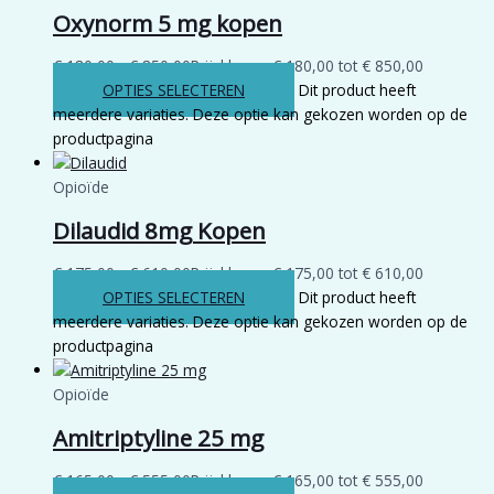
Oxynorm 5 mg kopen
€
180,00
-
€
850,00
Prijsklasse: € 180,00 tot € 850,00
OPTIES SELECTEREN
Dit product heeft
meerdere variaties. Deze optie kan gekozen worden op de
productpagina
Opioïde
Dilaudid 8mg Kopen
€
175,00
-
€
610,00
Prijsklasse: € 175,00 tot € 610,00
OPTIES SELECTEREN
Dit product heeft
meerdere variaties. Deze optie kan gekozen worden op de
productpagina
Opioïde
Amitriptyline 25 mg
€
165,00
-
€
555,00
Prijsklasse: € 165,00 tot € 555,00