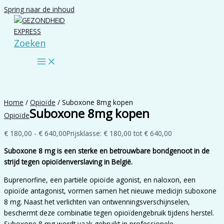
Spring naar de inhoud
Zoeken
Home
/
Opioïde
/ Suboxone 8mg kopen
Suboxone 8mg kopen
Opioïde
€
180,00
-
€
640,00
Prijsklasse: € 180,00 tot € 640,00
Suboxone 8 mg is een sterke en betrouwbare bondgenoot in de
strijd tegen opioïdenverslaving in België.
Buprenorfine, een partiële opioïde agonist, en naloxon, een
opioïde antagonist, vormen samen het nieuwe medicijn suboxone
8 mg. Naast het verlichten van ontwenningsverschijnselen,
beschermt deze combinatie tegen opioïdengebruik tijdens herstel.
Suboxone 8 mg wordt vaak gebruikt in professionele