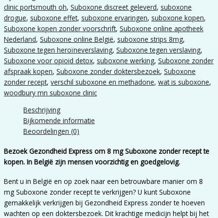
clinic portsmouth oh
,
Suboxone discreet geleverd
,
suboxone
drogue
,
suboxone effet
,
suboxone ervaringen
,
suboxone kopen
,
Suboxone kopen zonder voorschrift
,
Suboxone online apotheek
Nederland
,
Suboxone online België
,
suboxone strips 8mg
,
Suboxone tegen heroïneverslaving
,
Suboxone tegen verslaving
,
Suboxone voor opioid detox
,
suboxone werking
,
Suboxone zonder
afspraak kopen
,
Suboxone zonder doktersbezoek
,
Suboxone
zonder recept
,
verschil suboxone en methadone
,
wat is suboxone
,
woodbury mn suboxone clinic
Beschrijving
Bijkomende informatie
Beoordelingen (0)
Bezoek Gezondheid Express om 8 mg Suboxone zonder recept te
kopen. In België zijn mensen voorzichtig en goedgelovig.
Bent u in België en op zoek naar een betrouwbare manier om 8
mg Suboxone zonder recept te verkrijgen? U kunt Suboxone
gemakkelijk verkrijgen bij Gezondheid Express zonder te hoeven
wachten op een doktersbezoek. Dit krachtige medicijn helpt bij het