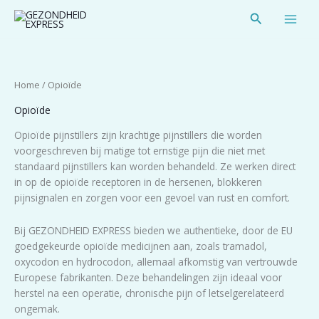
Spring
Zoeken
naar
de
inhoud
Home
/ Opioïde
Opioïde
Opioïde pijnstillers zijn krachtige pijnstillers die worden
voorgeschreven bij matige tot ernstige pijn die niet met
standaard pijnstillers kan worden behandeld. Ze werken direct
in op de opioïde receptoren in de hersenen, blokkeren
pijnsignalen en zorgen voor een gevoel van rust en comfort.
Bij GEZONDHEID EXPRESS bieden we authentieke, door de EU
goedgekeurde opioïde medicijnen aan, zoals tramadol,
oxycodon en hydrocodon, allemaal afkomstig van vertrouwde
Europese fabrikanten. Deze behandelingen zijn ideaal voor
herstel na een operatie, chronische pijn of letselgerelateerd
ongemak.