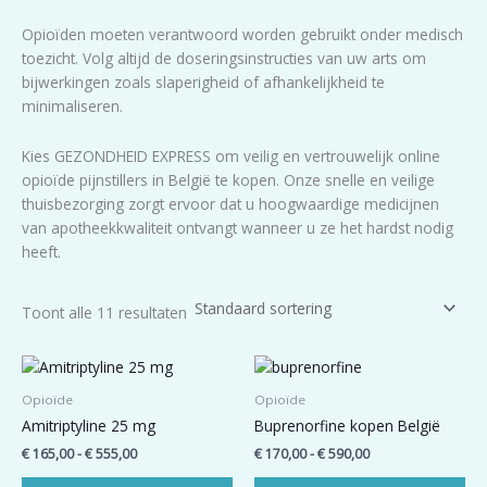
Opioïden moeten verantwoord worden gebruikt onder medisch
toezicht. Volg altijd de doseringsinstructies van uw arts om
bijwerkingen zoals slaperigheid of afhankelijkheid te
minimaliseren.
Kies GEZONDHEID EXPRESS om veilig en vertrouwelijk online
opioïde pijnstillers in België te kopen. Onze snelle en veilige
thuisbezorging zorgt ervoor dat u hoogwaardige medicijnen
van apotheekkwaliteit ontvangt wanneer u ze het hardst nodig
heeft.
Toont alle 11 resultaten
Prijsklasse:
Prijsklasse:
Dit
Dit
€ 165,00
€ 170,00
product
pro
tot
tot
Opioïde
Opioïde
heeft
hee
€ 555,00
€ 590,00
Amitriptyline 25 mg
Buprenorfine kopen België
meerdere
me
€
165,00
-
€
555,00
€
170,00
-
€
590,00
variaties.
var
Deze
De