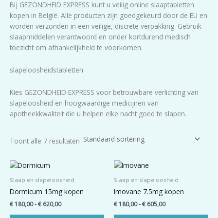
Bij GEZONDHEID EXPRESS kunt u veilig online slaaptabletten
kopen in België. Alle producten zijn goedgekeurd door de EU en
worden verzonden in een veilige, discrete verpakking. Gebruik
slaapmiddelen verantwoord en onder kortdurend medisch
toezicht om afhankelijkheid te voorkomen.
slapeloosheidstabletten
Kies GEZONDHEID EXPRESS voor betrouwbare verlichting van
slapeloosheid en hoogwaardige medicijnen van
apotheekkwaliteit die u helpen elke nacht goed te slapen.
Toont alle 7 resultaten
Prijsklasse:
Prijsklasse:
Dit
Dit
€ 180,00
€ 180,00
product
pro
tot
tot
Slaap en slapeloosheid
Slaap en slapeloosheid
heeft
hee
€ 620,00
€ 605,00
Dormicum 15mg kopen
Imovane 7.5mg kopen
meerdere
me
€
180,00
-
€
620,00
€
180,00
-
€
605,00
variaties.
var