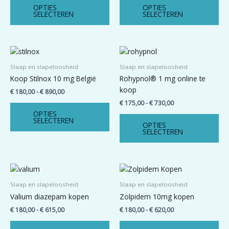
Deze
De
OPTIES
OPTIES
optie
opt
SELECTEREN
SELECTEREN
kan
ka
gekozen
ge
worden
wo
Prijsklasse:
Prijsklasse:
Dit
Dit
op
op
€ 180,00
€ 175,00
product
pro
tot
tot
Slaap en slapeloosheid
Slaap en slapeloosheid
de
de
heeft
hee
€ 890,00
€ 730,00
Koop Stilnox 10 mg België
Rohypnol® 1 mg online te
productpagina
pro
meerdere
me
koop
€
180,00
-
€
890,00
variaties.
var
€
175,00
-
€
730,00
Deze
De
OPTIES
optie
opt
SELECTEREN
OPTIES
kan
ka
SELECTEREN
gekozen
ge
worden
wo
op
op
Prijsklasse:
Prijsklasse:
Dit
Dit
de
de
€ 180,00
€ 180,00
product
pro
tot
tot
Slaap en slapeloosheid
Slaap en slapeloosheid
productpagina
pro
heeft
hee
€ 615,00
€ 620,00
Valium diazepam kopen
Zolpidem 10mg kopen
meerdere
me
€
180,00
-
€
615,00
€
180,00
-
€
620,00
variaties.
var
Deze
De