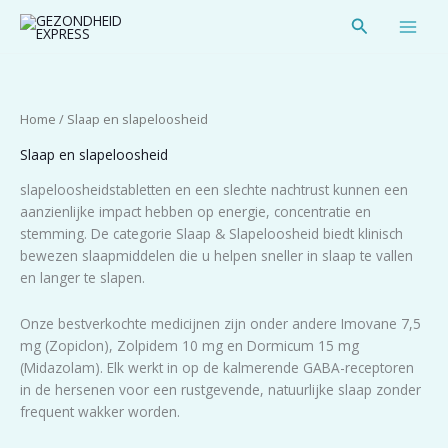
Spring
Zoeken
naar
de
inhoud
Home
/ Slaap en slapeloosheid
Slaap en slapeloosheid
slapeloosheidstabletten en een slechte nachtrust kunnen een
aanzienlijke impact hebben op energie, concentratie en
stemming. De categorie Slaap & Slapeloosheid biedt klinisch
bewezen slaapmiddelen die u helpen sneller in slaap te vallen
en langer te slapen.
Onze bestverkochte medicijnen zijn onder andere Imovane 7,5
mg (Zopiclon), Zolpidem 10 mg en Dormicum 15 mg
(Midazolam). Elk werkt in op de kalmerende GABA-receptoren
in de hersenen voor een rustgevende, natuurlijke slaap zonder
frequent wakker worden.