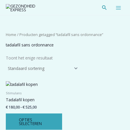
Spring
Zoeken
naar
de
inhoud
Home
/ Producten getagged “tadalafil sans ordonnance”
tadalafil sans ordonnance
Toont het enige resultaat
Prijsklasse:
Dit
€ 180,00
product
tot
Stimulans
heeft
€ 525,00
Tadalafil kopen
meerdere
€
180,00
-
€
525,00
variaties.
Deze
OPTIES
optie
SELECTEREN
kan