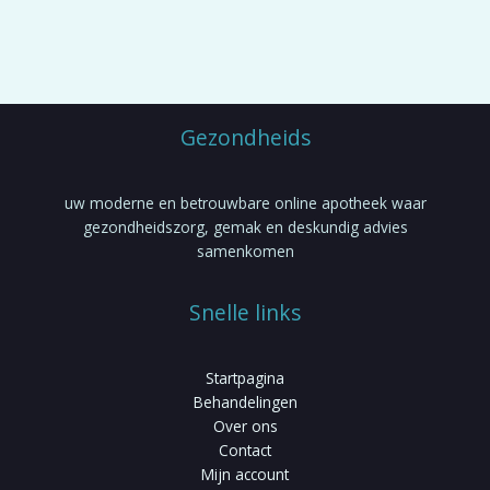
gekozen
worden
op
de
productpagina
Gezondheids
uw moderne en betrouwbare online apotheek waar
gezondheidszorg, gemak en deskundig advies
samenkomen
Snelle links
Startpagina
Behandelingen
Over ons
Contact
Mijn account