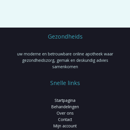
gekozen
worden
op
de
productpagina
Gezondheids
uw moderne en betrouwbare online apotheek waar
gezondheidszorg, gemak en deskundig advies
samenkomen
Snelle links
Startpagina
Behandelingen
Over ons
Contact
Mijn account