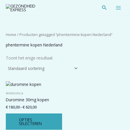
Spring
Zoeken
naar
de
inhoud
Home
/ Producten getagged “phentermine kopen Nederland”
phentermine kopen Nederland
Toont het enige resultaat
Prijsklasse:
Dit
€ 180,00
product
tot
Antibiotica
heeft
€ 620,00
Duromine 30mg kopen
meerdere
€
180,00
-
€
620,00
variaties.
Deze
OPTIES
optie
SELECTEREN
kan