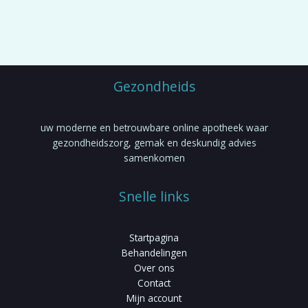
gekozen
worden
op
de
productpagina
Gezondheids
uw moderne en betrouwbare online apotheek waar
gezondheidszorg, gemak en deskundig advies
samenkomen
Snelle links
Startpagina
Behandelingen
Over ons
Contact
Mijn account