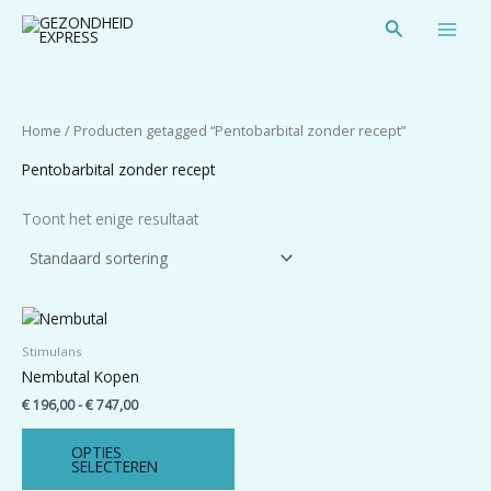
Spring
Zoeken
naar
de
inhoud
Home
/ Producten getagged “Pentobarbital zonder recept”
Pentobarbital zonder recept
Toont het enige resultaat
Prijsklasse:
Dit
€ 196,00
product
tot
Stimulans
heeft
€ 747,00
Nembutal Kopen
meerdere
€
196,00
-
€
747,00
variaties.
Deze
OPTIES
optie
SELECTEREN
kan