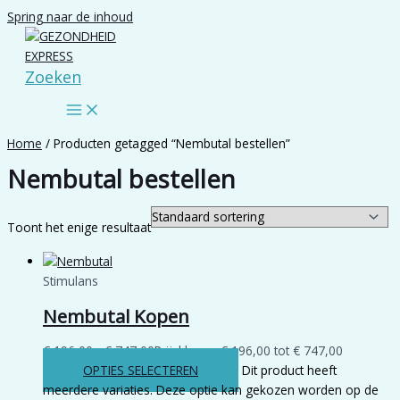
Spring naar de inhoud
Zoeken
Home
/ Producten getagged “Nembutal bestellen”
Nembutal bestellen
Toont het enige resultaat
Stimulans
Nembutal Kopen
€
196,00
-
€
747,00
Prijsklasse: € 196,00 tot € 747,00
OPTIES SELECTEREN
Dit product heeft
meerdere variaties. Deze optie kan gekozen worden op de