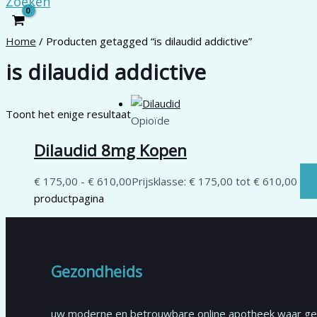
Zoeken
Home
/ Producten getagged “is dilaudid addictive”
is dilaudid addictive
Toont het enige resultaat
Opioïde
Dilaudid 8mg Kopen
€
175,00
-
€
610,00
Prijsklasse: € 175,00 tot € 610,00
productpagina
Gezondheids
uw moderne en betrouwbare online apotheek waar g