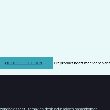
OPTIES SELECTEREN
Dit product heeft meerdere vari
ezondheidszorg, gemak en deskundig advies samenkomen