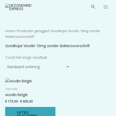
Spring
Zoeken
naar
de
inhoud
Home
/ Producten getagged “Goedkope Vicodin 10mg zonder
doktersvoorschrift”
Goedkope Vicodin 10mg zonder doktersvoorschrift
Toont het enige resultaat
Prijsklasse:
Dit
€ 175,00
product
tot
Opioïde
heeft
€ 605,00
vicodin België
meerdere
€
175,00
-
€
605,00
variaties.
Deze
OPTIES
optie
SELECTEREN