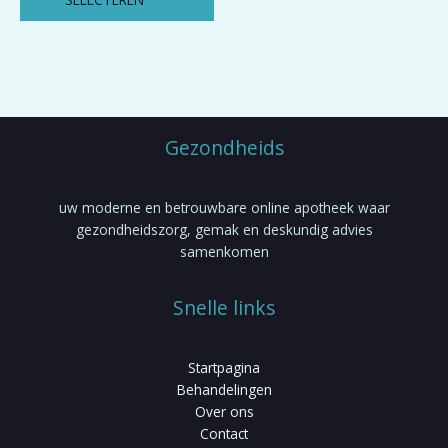
kan
gekozen
worden
op
de
productpagina
Gezondheids
uw moderne en betrouwbare online apotheek waar
gezondheidszorg, gemak en deskundig advies
samenkomen
Snelle links
Startpagina
Behandelingen
Over ons
Contact