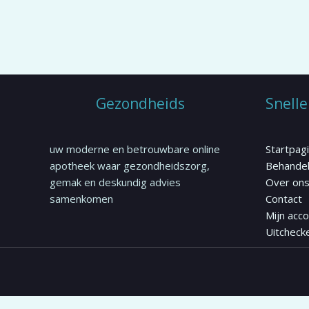
kan
gekozen
worden
op
de
productpagina
Gezondheids
Snelle
uw moderne en betrouwbare online
Startpag
apotheek waar gezondheidszorg,
Behandel
gemak en deskundig advies
Over on
samenkomen
Contact
Mijn acc
Uitcheck