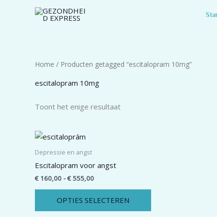
Spring
Sta
naar
de
inhoud
Home
/ Producten getagged “escitalopram 10mg”
escitalopram 10mg
Toont het enige resultaat
Prijsklasse:
Dit
€ 160,00
product
tot
Depressie en angst
€ 555,00
heeft
Escitalopram voor angst
meerdere
€
160,00
-
€
555,00
variaties.
Deze
OPTIES SELECTEREN
optie