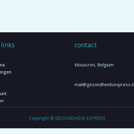
 links
contact
ina
Mouscron, Belgium
ingen
s
mail@gezondheidsexpress-
ount
en
Copyright © GEZONDHEID EXPRESS