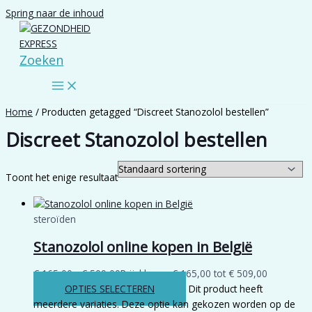
Spring naar de inhoud
Zoeken
Home
/ Producten getagged “Discreet Stanozolol bestellen”
Discreet Stanozolol bestellen
Toont het enige resultaat
steroïden
Stanozolol online kopen in België
€
165,00
-
€
509,00
Prijsklasse: € 165,00 tot € 509,00
OPTIES SELECTEREN
Dit product heeft
meerdere variaties. Deze optie kan gekozen worden op de