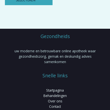
gekozen
worden
op
de
productpagina
Gezondheids
uw moderne en betrouwbare online apotheek waar
gezondheidszorg, gemak en deskundig advies
samenkomen
Snelle links
Startpagina
Behandelingen
Over ons
Contact