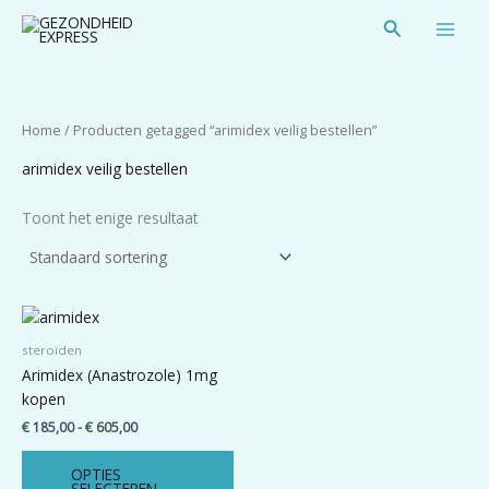
Spring
Zoeken
naar
de
inhoud
Home
/ Producten getagged “arimidex veilig bestellen”
arimidex veilig bestellen
Toont het enige resultaat
Prijsklasse:
Dit
€ 185,00
product
tot
steroïden
heeft
€ 605,00
Arimidex (Anastrozole) 1mg
meerdere
kopen
variaties.
€
185,00
-
€
605,00
Deze
optie
OPTIES
kan
SELECTEREN