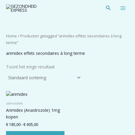
Spring
Zoeken
naar
de
inhoud
Home
/ Producten getagged “arimidex effets secondaires à long
terme”
arimidex effets secondaires à long terme
Toont het enige resultaat
Prijsklasse:
Dit
€ 185,00
product
tot
steroïden
heeft
€ 605,00
Arimidex (Anastrozole) 1mg
meerdere
kopen
variaties.
€
185,00
-
€
605,00
Deze
optie