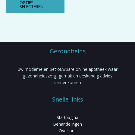
OPTIES
kan
SELECTEREN
gekozen
worden
op
de
productpagina
Gezondheids
uw moderne en betrouwbare online apotheek waar
gezondheidszorg, gemak en deskundig advies
samenkomen
Snelle links
Startpagina
Behandelingen
Over ons